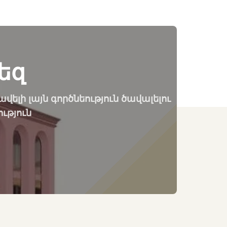
եզ
ելի լայն գործնեություն ծավալելու
ւթյուն