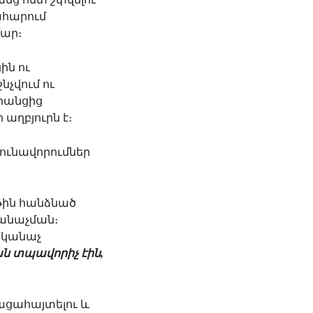
ահարում
մար։
ին ու
նչվում ու
նրանցից
աղբյուրն է։
ունավորումներ
թին հանձնած
անաչման։
 կանաչ
ան տպավորիչ էին,
ցահայտելու և