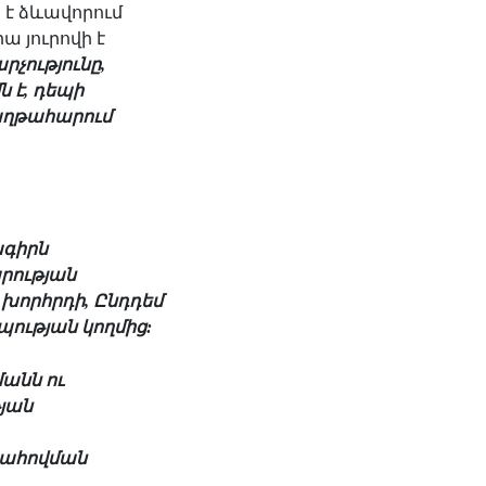
ն է ձևավորում
ա յուրովի է
րչությունը,
 է, դեպի
հաղթահարում
ագիրն
րության
խորհրդի, Ընդդեմ
պության կողմից:
անն ու
թյան
պահովման