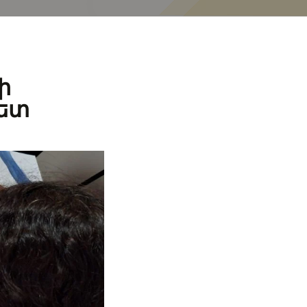
ի
հետ