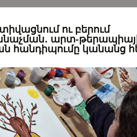
ոտիվացնում ու բերում
անաչման․ արտ-թերապիայ
ն հանդիպումը կանանց 