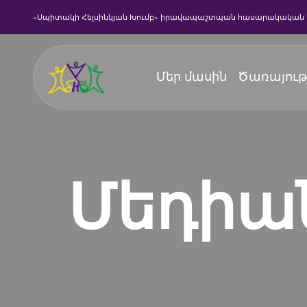
«Սպիտակի Հելսինկյան Խումբ» իրավապաշտպան հասարակական 
Մեր մասին
Ծառայութ
Մեդիան