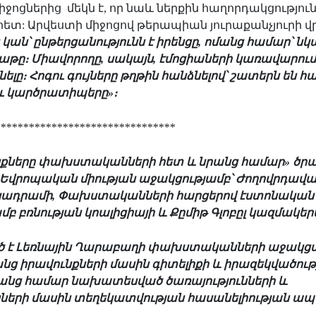
 միջոցներից
մեկն է, որ նաև ներքին հաղորդակցությու
 հետ
:
Արվեստի միջոցով թերապիան յուրաքանչյուրի վր
կան՝ ընթերցանությունն է իրենցը, ոմանց համար՝ նկա
աթը։ Միավորողը, սակայն, էմոցիաների կառավարումն
ելը։ Հոգու գույները թղթին հանձնելով՝ շատերն են 
ու կարծրատիպերը»։
********************************
նքները փախստականների հետ և նրանց համար» ծր
 Եվրոպական միության աջակցությամբ՝ Ժողովրդավա
ադրամի, Փախստականների հարցերով էստոնական 
 բռնության կոալիցիայի և Քըմիթ Գլոբըլ կազմակեր
ծ է Լեռնային Ղարաբաղի փախստականների աջակցմ
նց իրավունքների մասին գիտելիքի և իրազեկվածու
անց համար նախատեսված ծառայությունների և
նների մասին տեղեկատվության հասանելիության ա