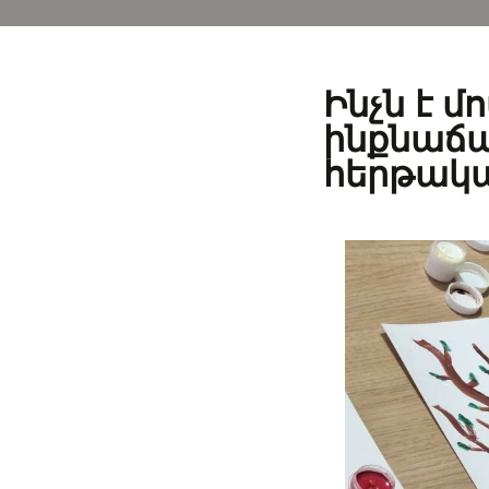
Ինչն է մ
ինքնաճ
հերթակա