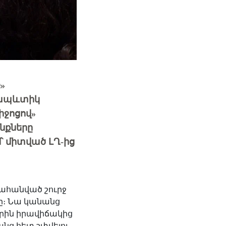
»
րապևտիկ
իջոցով»
նքները
 միտված ԼՂ-ից
ղահանված շուրջ
ը։
Նա կանանց
արին իրավիճակից
անց հետ շփվելու