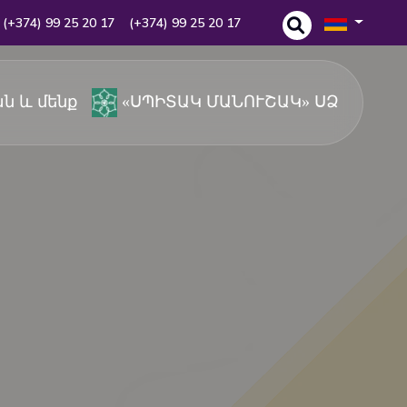
(+374) 99 25 20 17
(+374) 99 25 20 17
ն և մենք
«ՍՊԻՏԱԿ ՄԱՆՈՒՇԱԿ» ՍՁ