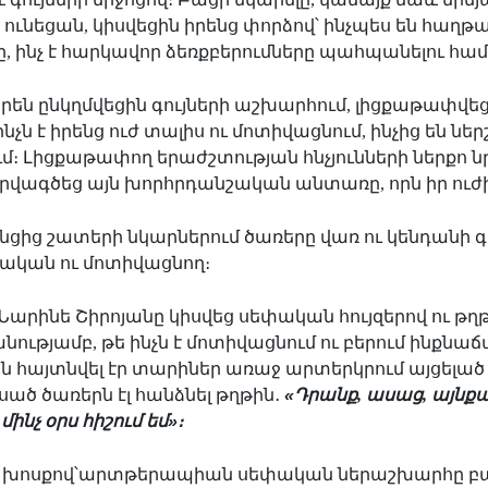
 ունեցան, կիսվեցին իրենց փորձով՝ ինչպես են հաղթ
ը, ինչ է հարկավոր ձեռքբերումները պահպանելու հա
րեն ընկղմվեցին գույների աշխարհում, լիցքաթափվեց
չն է իրենց ուժ տալիս ու մոտիվացնում, ինչից են ներշ
մ։ Լիցքաթափող երաժշտության հնչյունների ներքո 
ուրվագծեց այն խորհրդանշական անտառը, որն իր ուժի 
ցից շատերի նկարներում ծառերը վառ ու կենդանի գ
ական ու մոտիվացնող։
արինե Շիրոյանը կիսվեց սեփական հույզերով ու թղ
նությամբ, թե ինչն
է մոտիվացնում ու բերում ինքնա
ճ
 հայտնվել էր տարիներ առաջ արտերկրում այցելած
սած ծառերն էլ հանձնել թղթին
․
«
Դրանք, ասաց, այնք
մինչ օրս հիշում եմ
»
։
ի խոսքով՝արտթերապիան սեփական ներաշխարհը բա