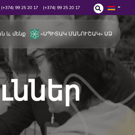
(+374) 99 25 20 17
(+374) 99 25 20 17
ն և մենք
«ՍՊԻՏԱԿ ՄԱՆՈՒՇԱԿ» ՍՁ
ւններ