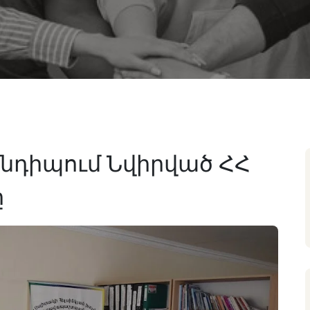
դիպում Նվիրված ՀՀ
ը