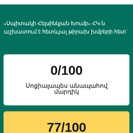
«Սպիտակի Հելսինկյան Խումբ» ՀԿ-ն
աշխատում է հետևյալ թիրախ խմբերի հետ`
0
/100
Սոցիալապես անապահով
մարդիկ
77
/100