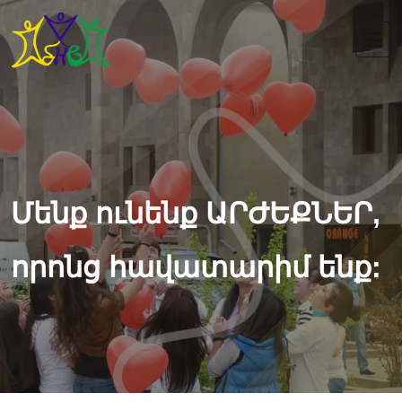
Մենք ունենք ԱՐԺԵՔՆԵՐ,
որոնց հավատարիմ ենք: