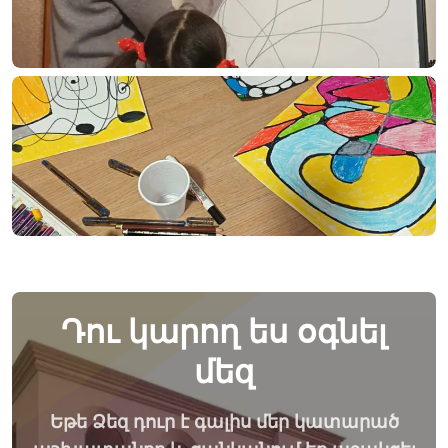
Դու կարող ես օգնել
մեզ
Եթե Ձեզ դուր է գալիս մեր կատարած