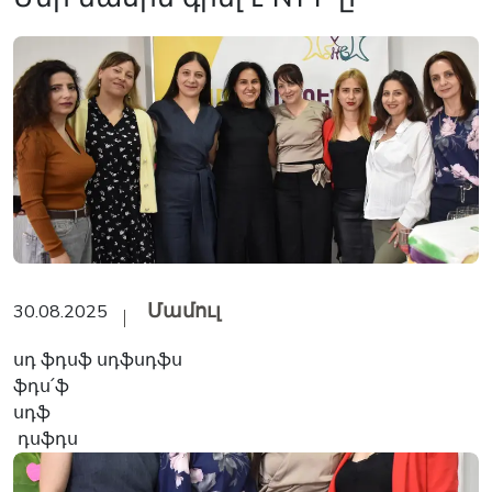
Մամուլ
30.08.2025
սդ ֆդսֆ սդֆսդֆս
ֆդս՛ֆ
սդֆ
դսֆդս