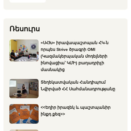
Ռեսուրս
«ՍՀԽ» իրավապաշտպան ՀԿ-ն
որպես Strive ծրագրի OMI
(Կազմակերպական մոդելների
ինովացիա՝ ԿՄԻ) բաղադրիչի
մասնակից
Տեղեկատվական Հանդիպում
Նվիրված ՀՀ Սահմանադրությանը
<<Եղիր իրազեկ և պաշտպանիր
ինքդ քեզ>>